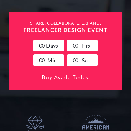
SHARE. COLLABORATE. EXPAND.
FREELANCER DESIGN EVENT
0
0
Days
0
0
Hrs
0
0
Min
0
0
Sec
Buy Avada Today